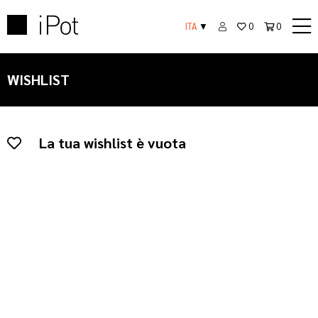
ITA
▼
0
0
WISHLIST
La tua wishlist è vuota