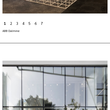
1
2
3
4
5
6
7
ABB Dalmine