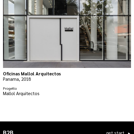
Oficinas Mallol Arquitectos
T
Panama, 2018
B
Progetto
P
Mallol Arquitectos
R
B2B
get start
►