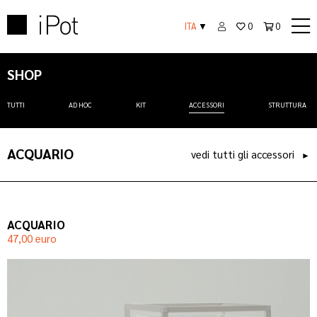
ITA
▼
0
0
SHOP
TUTTI
AD HOC
KIT
ACCESSORI
STRUTTURA
ACQUARIO
vedi tutti gli accessori
►
ACQUARIO
47,00 euro