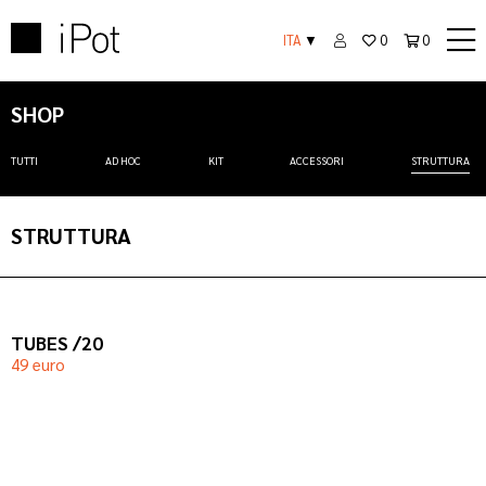
ITA
▼
0
0
SHOP
TUTTI
AD HOC
KIT
ACCESSORI
STRUTTURA
STRUTTURA
TUBES /20
49 euro