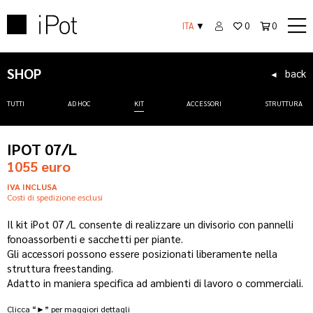
ITA
▼
0
0
SHOP
back
◄
TUTTI
AD HOC
KIT
ACCESSORI
STRUTTURA
IPOT 07/L
1055 euro
IVA INCLUSA
Costi di spedizione esclusi
Il kit iPot 07 /L consente di realizzare un divisorio con pannelli
fonoassorbenti e sacchetti per piante.
Gli accessori possono essere posizionati liberamente nella
struttura freestanding.
Adatto in maniera specifica ad ambienti di lavoro o commerciali.
Clicca “►” per maggiori dettagli