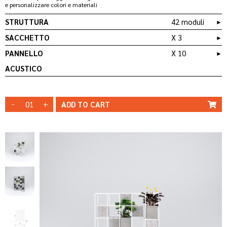
e personalizzare colori e materiali
STRUTTURA
42 moduli
►
SACCHETTO
X 3
►
PANNELLO
X 10
►
QT 03
BAG _ CO/B03
ACUSTICO
STRUTTURA
STRUTTURA
BIANCA
NERA
MODIFICA
QT 10
AP.1_4001
-
+
ADD TO
CART
MODIFICA