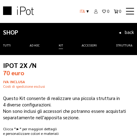
ITA
▼
0
0
SHOP
back
◄
TUTTI
AD HOC
KIT
ACCESSORI
STRUTTURA
IPOT 2X /N
70 euro
IVA INCLUSA
Costi di spedizione esclusi
Questo Kit consente di realizzare una piccola struttura in
4 diverse configurazioni.
Non sono inclusi gli accessori che potranno essere acquistati
separatamente nell'apposita sezione.
Clicca “►” per maggiori dettagli
e personalizzare colori e materiali