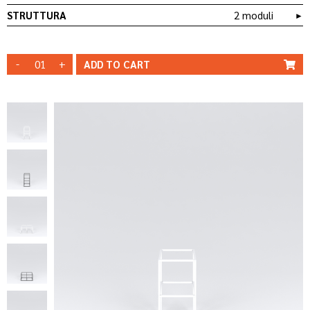
STRUTTURA
2 moduli
►
-
+
ADD TO
CART
STRUTTURA
STRUTTURA
BIANCA
NERA