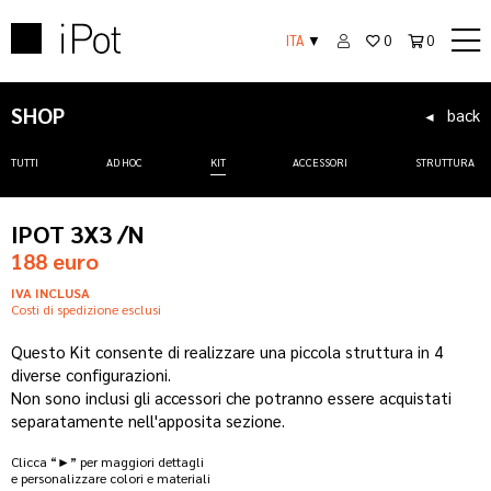
ITA
▼
0
0
SHOP
back
◄
TUTTI
AD HOC
KIT
ACCESSORI
STRUTTURA
IPOT 3X3 /N
188 euro
IVA INCLUSA
Costi di spedizione esclusi
Questo Kit consente di realizzare una piccola struttura in 4
diverse configurazioni.
Non sono inclusi gli accessori che potranno essere acquistati
separatamente nell'apposita sezione.
Clicca “►” per maggiori dettagli
e personalizzare colori e materiali