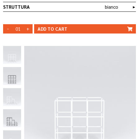
STRUTTURA
bianco
►
-
+
ADD TO
CART
STRUTTURA
STRUTTURA
BIANCA
NERA