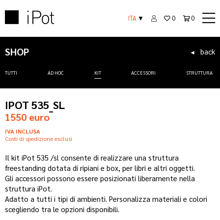
ITA
▼
0
0
SHOP
back
◄
TUTTI
AD HOC
KIT
ACCESSORI
STRUTTURA
IPOT 535_SL
1550 euro
IVA INCLUSA
Costi di spedizione esclusi
Il kit iPot 535 /sl consente di realizzare una struttura
freestanding dotata di ripiani e box, per libri e altri oggetti.
Gli accessori possono essere posizionati liberamente nella
struttura iPot.
Adatto a tutti i tipi di ambienti. Personalizza materiali e colori
scegliendo tra le opzioni disponibili.