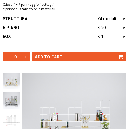
Clicca “►” per maggiori dettagli
e personalizzare colori e materiali
STRUTTURA
74 moduli
►
RIPIANO
X 20
►
BOX
X 1
►
RIPIANO STD-
QT 20
LEGNO
STRUTTURA
STRUTTURA
BIANCA
NERA
-
+
MODIFICA
ADD TO
CART
BOX
5S_20X20