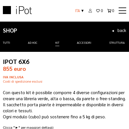
ITA
▼
0
0
SHOP
back
◄
TUTTI
AD HOC
KIT
ACCESSORI
STRUTTURA
IPOT 6X6
855 euro
IVA INCLUSA
Costi di spedizione esclusi
Con questo kit è possibile comporre 4 diverse configurazioni per
creare una libreria verde, alta o bassa, da parete o free-standing.
Il sacchetto porta piante è impermeabile e disponibile in diversi
colori e tessuti.
Ogni modulo (cubo) può sostenere fino a 5 kg di peso.
Clicca “►” per maggiori dettagli