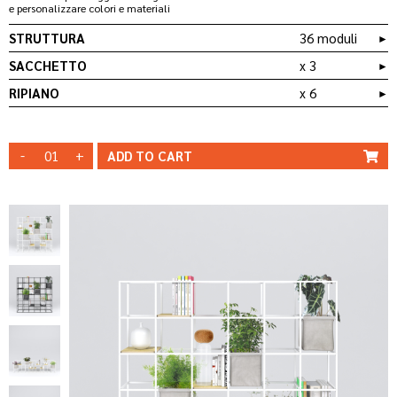
e personalizzare colori e materiali
STRUTTURA
36 moduli
►
SACCHETTO
x 3
►
RIPIANO
x 6
►
QT 03
BAG _ CO/B03
RIPIANO STD-
STRUTTURA
STRUTTURA
QT 06
LEGNO
BIANCA
NERA
-
+
MODIFICA
ADD TO
CART
MODIFICA