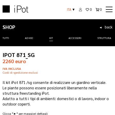
ITA
▼
0
0
SHOP
back
◄
TUTTI
AD HOC
KIT
ACCESSORI
STRUTTURA
IPOT 871_SG
2260 euro
IVA INCLUSA
Costi di spedizione esclusi
Il kit iPot 871 /sg consente di realizzare un giardino verticale.
Le piante possono essere posizionati liberamente nella
struttura freestanding iPot.
Adatto a tutti i tipi di ambienti: domestici o di lavoro, indoor o
outdoor coperti.
Clicca “►” per maggiori dettagli