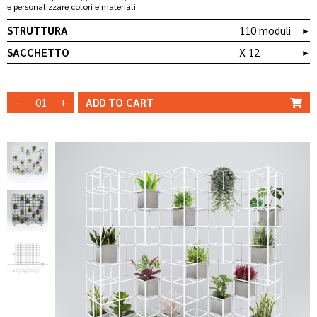
e personalizzare colori e materiali
STRUTTURA
110 moduli
►
SACCHETTO
X 12
►
QT 12
BAG _ CO/B03
-
+
ADD TO
CART
STRUTTURA
STRUTTURA
BIANCA
NERA
MODIFICA