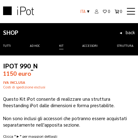
ITA
▼
0
0
SHOP
back
◄
TUTTI
AD HOC
KIT
ACCESSORI
STRUTTURA
IPOT 990_N
1150 euro
IVA INCLUSA
Costi di spedizione esclusi
Questo Kit iPot consente di realizzare una struttura
freestanding iPot dalle dimensioni e forma prestabilite.
Non sono inclusi gli accessori che potranno essere acquistati
separatamente nell'apposita sezione.
Clicca “►” per maggiori dettagli