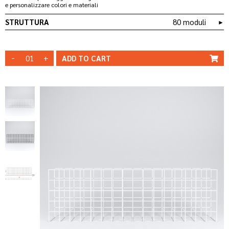
e personalizzare colori e materiali
STRUTTURA
80 moduli
►
-
+
ADD TO
CART
STRUTTURA
STRUTTURA
BIANCA
NERA