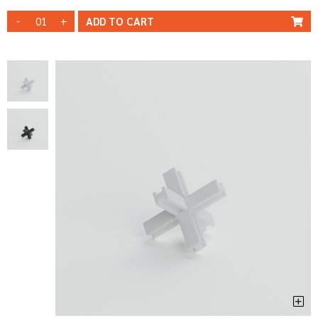
-
+
ADD TO
CART
SNODO /6 VIE
SNODO /6 VIE
- BIANCO
- NERO