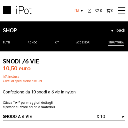
ITA
▼
0
0
SHOP
back
◄
TUTTI
AD HOC
KIT
ACCESSORI
STRUTTURA
SNODI /6 VIE
10,50 euro
IVA inclusa
Costi di spedizione esclusi
Confezione da 10 snodi a 6 vie in nylon.
Clicca “►” per maggiori dettagli
e personalizzare colori e materiali
SNODO A 6 VIE
X 10
►