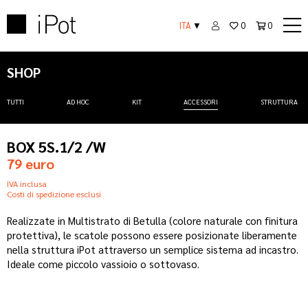
ITA
▼
0
0
SHOP
TUTTI
AD HOC
KIT
ACCESSORI
STRUTTURA
BOX 5S.1/2 /W
79 euro
IVA inclusa
Costi di spedizione esclusi
Realizzate in Multistrato di Betulla (colore naturale con finitura
protettiva), le scatole possono essere posizionate liberamente
nella struttura iPot attraverso un semplice sistema ad incastro.
Ideale come piccolo vassioio o sottovaso.