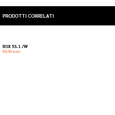
PRODOTTI CORRELATI
BOX 5S.1 /W
B
89,00 euro
9