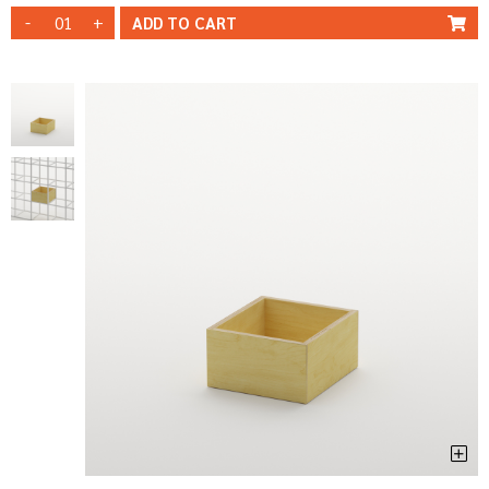
-
+
ADD TO CART