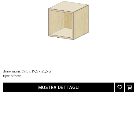
dimensioni: 19,5 x 19,5 x 21,5 cm
di
tipo: 5 facce
ti
materiale: multistrato di betulla
ma
MOSTRA DETTAGLI