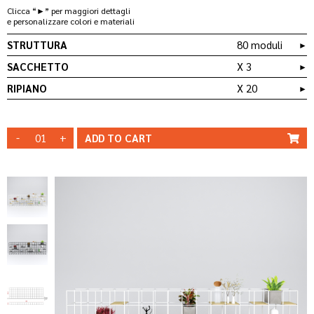
Clicca “►” per maggiori dettagli
e personalizzare colori e materiali
STRUTTURA
80 moduli
►
SACCHETTO
X 3
►
RIPIANO
X 20
►
QT 03
BAG _ CO/B03
RIPIANO STD-
STRUTTURA
STRUTTURA
QT 20
LEGNO
BIANCA
NERA
-
+
MODIFICA
ADD TO
CART
MODIFICA