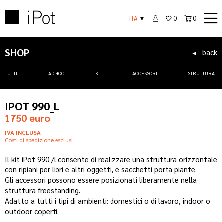
ITA
▼
0
0
SHOP
back
◄
TUTTI
AD HOC
KIT
ACCESSORI
STRUTTURA
IPOT 990_L
1750 euro
IVA INCLUSA
Costi di spedizione esclusi
Il kit iPot 990 /l consente di realizzare una struttura orizzontale
con ripiani per libri e altri oggetti, e sacchetti porta piante.
Gli accessori possono essere posizionati liberamente nella
struttura freestanding.
Adatto a tutti i tipi di ambienti: domestici o di lavoro, indoor o
outdoor coperti.